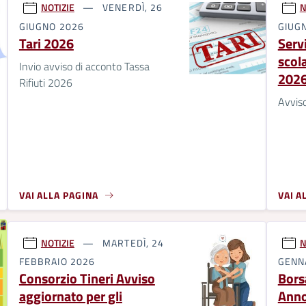
NOTIZIE
VENERDÌ, 26
N
GIUGNO 2026
GIUG
Tari 2026
Servi
scola
Invio avviso di acconto Tassa
202
Rifiuti 2026
Avvis
VAI ALLA PAGINA
VAI A
NOTIZIE
MARTEDÌ, 24
N
FEBBRAIO 2026
GENN
Consorzio Tineri Avviso
Bors
aggiornato per gli
Anno