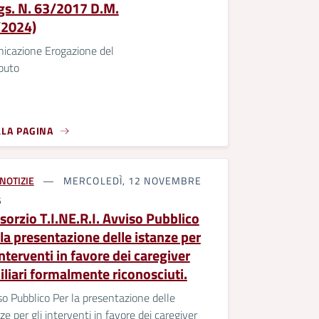
Lgs. N. 63/2017 D.M.
2024)
icazione Erogazione del
buto
LLA PAGINA
NOTIZIE
MERCOLEDÌ, 12 NOVEMBRE
5
sorzio T.I.NE.R.I. Avviso Pubblico
la presentazione delle istanze per
interventi in favore dei caregiver
iliari formalmente riconosciuti.
o Pubblico Per la presentazione delle
ze per gli interventi in favore dei caregiver