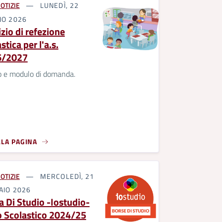
OTIZIE
LUNEDÌ, 22
NO 2026
zio di refezione
stica per l'a.s.
6/2027
o e modulo di domanda.
LLA PAGINA
OTIZIE
MERCOLEDÌ, 21
AIO 2026
a Di Studio -Iostudio-
 Scolastico 2024/25