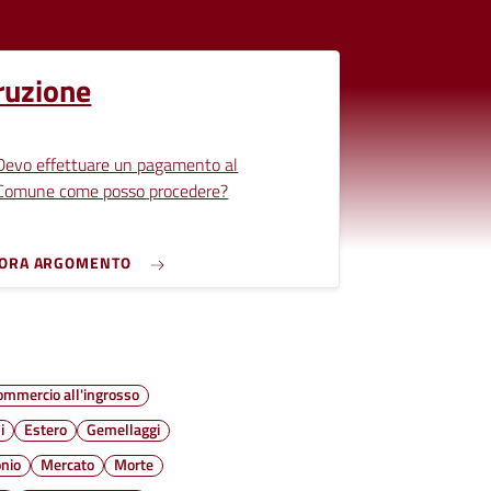
ruzione
Devo effettuare un pagamento al
Comune come posso procedere?
LORA ARGOMENTO
ommercio all'ingrosso
i
Estero
Gemellaggi
nio
Mercato
Morte