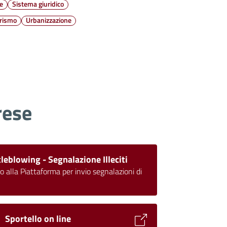
e
Sistema giuridico
rismo
Urbanizzazione
rese
leblowing - Segnalazione Illeciti
o alla Piattaforma per invio segnalazioni di
Sportello on line