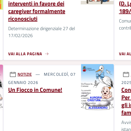
interventi in favore dei
(D. 
caregiver formalmente
189/
riconosciuti
Comun
contri
Determinazione dirigenziale 27 del
17/02/2026
VAI ALLA PAGINA
VAI A
NOTIZIE
MERCOLEDÌ, 07
GENNAIO 2026
202
Un Fiocco in Comune!
Con
Per 
gli 
fam
Avvis
istan