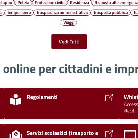
viluppo
Polizia
Protezione civile
Residenza
Risposta alle emergenz
i
Tempo libero
Trasparenza amministrativa
Trasporto pubblico
Tu
Viaggi
Vedi Tutti
i online per cittadini e imp
Regolamenti
Whist
Access
illeciti
Servizi scolastici (trasporto e