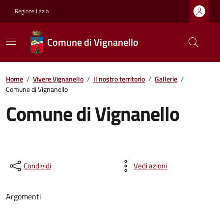
Regione Lazio
Comune di Vignanello
Home
/
Vivere Vignanello
/
Il nostro territorio
/
Gallerie
/
Comune di Vignanello
Comune di Vignanello
Condividi
Vedi azioni
Argomenti