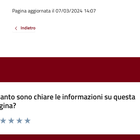
Pagina aggiornata il 07/03/2024 14:07
Indietro
anto sono chiare le informazioni su questa
gina?
a da 1 a 5 stelle la pagina
ta 1 stelle su 5
Valuta 2 stelle su 5
Valuta 3 stelle su 5
Valuta 4 stelle su 5
Valuta 5 stelle su 5