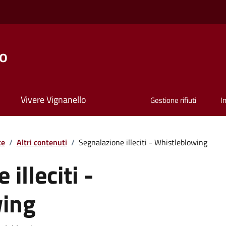
lo
Vivere Vignanello
Gestione rifiuti
I
te
/
Altri contenuti
/
Segnalazione illeciti - Whistleblowing
illeciti -
wing