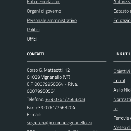
Enti e Fondazioni
Autorizza
Organi di governo
Catasto e
Personale amministrativo
Educazio
Politici
Uffici
CONTATTI
LINK UTIL
Corso G. Matteotti, 12
Obiettivi
01039 Vignanello (VT)
Cotral
C.F. 00079950564 - P.Iva:
Asilo Ni
00079950564
Telefono:
+39 0761/7563208
Normattiv
Fax: +39 0761/7563204
te
E-mail:
Ferrovie 
Meteo di