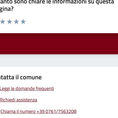
anto sono chiare le informazioni su questa
gina?
a da 1 a 5 stelle la pagina
ta 1 stelle su 5
Valuta 2 stelle su 5
Valuta 3 stelle su 5
Valuta 4 stelle su 5
Valuta 5 stelle su 5
tatta il comune
Leggi le domande frequenti
Richiedi assistenza
Chiama il numero +39 0761/7563208