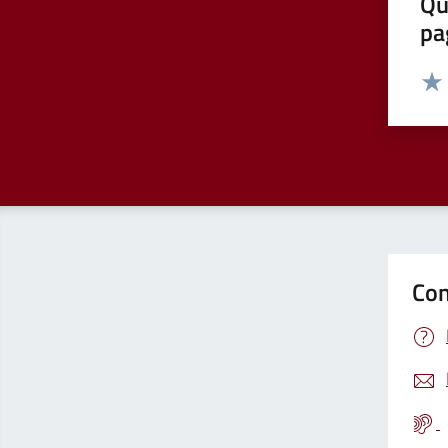
Qu
pa
Valut
Valu
Con