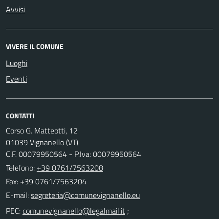
Avvisi
VIVERE IL COMUNE
Luoghi
Eventi
CONTATTI
Corso G. Matteotti, 12
01039 Vignanello (VT)
C.F. 00079950564 - P.Iva: 00079950564
Telefono:
+39 0761/7563208
Fax: +39 0761/7563204
E-mail:
PEC:
;