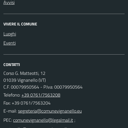
Avvisi
VIVERE IL COMUNE
Luoghi
Eventi
CONTATTI
Corso G. Matteotti, 12
01039 Vignanello (VT)
C.F. 00079950564 - P.Iva: 00079950564
Telefono:
+39 0761/7563208
Fax: +39 0761/7563204
E-mail:
PEC:
;