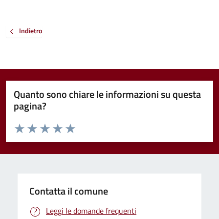
Indietro
Quanto sono chiare le informazioni su questa
pagina?
Valuta da 1 a 5 stelle la pagina
Valuta 1 stelle su 5
Valuta 2 stelle su 5
Valuta 3 stelle su 5
Valuta 4 stelle su 5
Valuta 5 stelle su 5
Contatta il comune
Leggi le domande frequenti