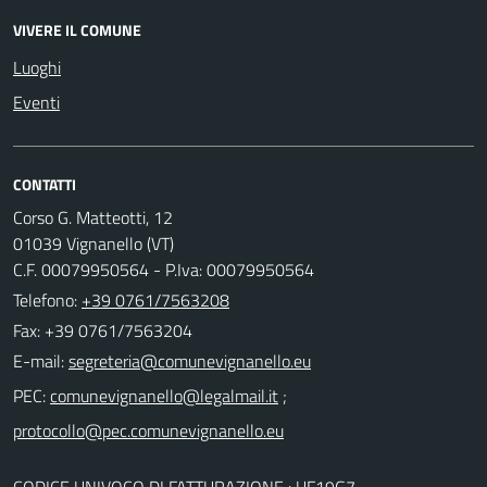
VIVERE IL COMUNE
Luoghi
Eventi
CONTATTI
Corso G. Matteotti, 12
01039 Vignanello (VT)
C.F. 00079950564 - P.Iva: 00079950564
Telefono:
+39 0761/7563208
Fax: +39 0761/7563204
E-mail:
PEC:
;
CODICE UNIVOCO DI FATTURAZIONE : UF19G7