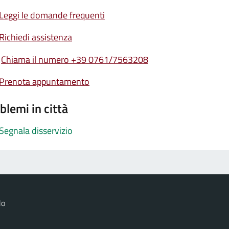
Leggi le domande frequenti
Richiedi assistenza
Chiama il numero +39 0761/7563208
Prenota appuntamento
blemi in città
Segnala disservizio
lo