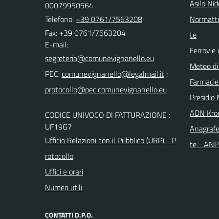
Asilo Ni
00079950564
Telefono:
+39 0761/7563208
Normattiv
Fax: +39 0761/7563204
te
E-mail:
Ferrovie 
Meteo di
PEC:
;
Farmacie
Presidio 
ADN Kro
CODICE UNIVOCO DI FATTURAZIONE :
UF19G7
Anagrafe
Ufficio Relazioni con il Pubblico (URP) - P
te - AN
rotocollo
Uffici e orari
Numeri utili
CONTATTI D.P.O.