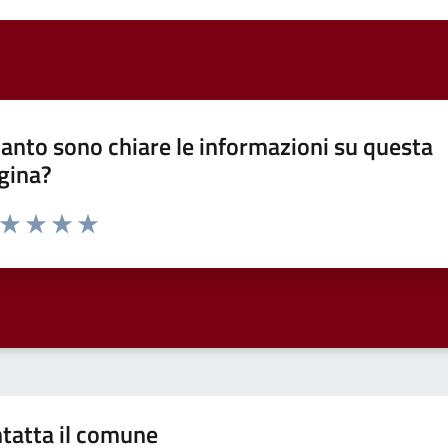
anto sono chiare le informazioni su questa
gina?
a da 1 a 5 stelle la pagina
ta 1 stelle su 5
Valuta 2 stelle su 5
Valuta 3 stelle su 5
Valuta 4 stelle su 5
Valuta 5 stelle su 5
tatta il comune