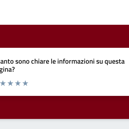
anto sono chiare le informazioni su questa
gina?
a da 1 a 5 stelle la pagina
ta 1 stelle su 5
Valuta 2 stelle su 5
Valuta 3 stelle su 5
Valuta 4 stelle su 5
Valuta 5 stelle su 5