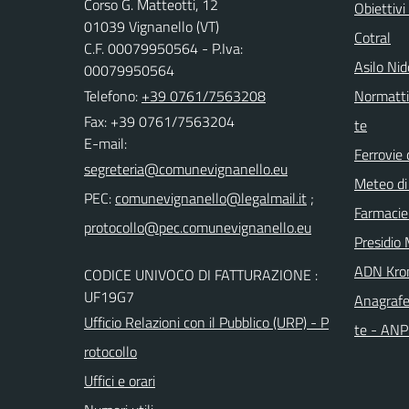
Corso G. Matteotti, 12
Obiettivi
01039 Vignanello (VT)
Cotral
C.F. 00079950564 - P.Iva:
Asilo Ni
00079950564
Telefono:
+39 0761/7563208
Normattiv
Fax: +39 0761/7563204
te
E-mail:
Ferrovie 
Meteo di
PEC:
;
Farmacie
Presidio 
ADN Kro
CODICE UNIVOCO DI FATTURAZIONE :
UF19G7
Anagrafe
Ufficio Relazioni con il Pubblico (URP) - P
te - AN
rotocollo
Uffici e orari