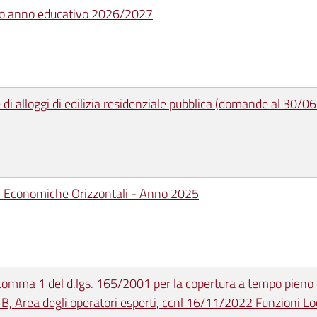
ido anno educativo 2026/2027
 di alloggi di edilizia residenziale pubblica (domande al 30/
ni Economiche Orizzontali - Anno 2025
0 comma 1 del d.lgs. 165/2001 per la copertura a tempo pieno 
 B, Area degli operatori esperti, ccnl 16/11/2022 Funzioni Lo