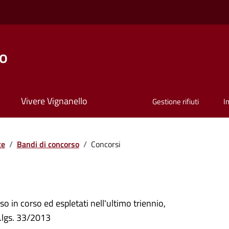
lo
Vivere Vignanello
Gestione rifiuti
I
te
/
Bandi di concorso
/
Concorsi
so in corso ed espletati nell'ultimo triennio,
d.lgs. 33/2013