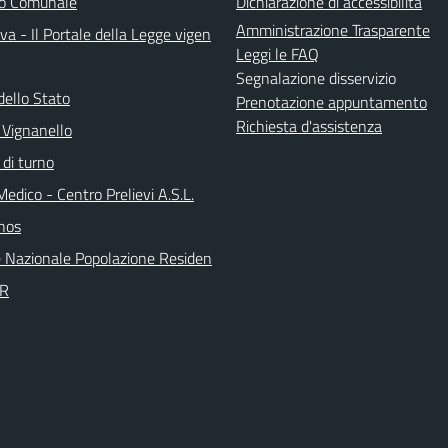
do Comunale
Dichiarazione di accessibilità
Amministrazione Trasparente
a - Il Portale della Legge vigen
Leggi le FAQ
Segnalazione disservizio
dello Stato
Prenotazione appuntamento
Richiesta d'assistenza
 Vignanello
 di turno
Medico - Centro Prelievi A.S.L.
nos
 Nazionale Popolazione Residen
PR