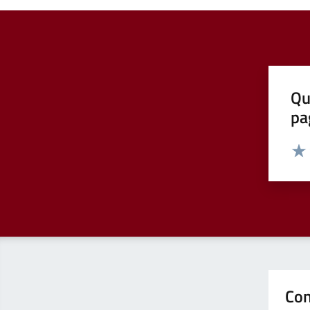
Qu
pa
Valut
Valu
Con