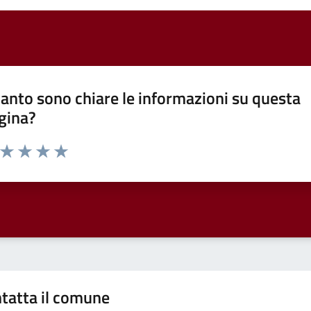
anto sono chiare le informazioni su questa
gina?
a da 1 a 5 stelle la pagina
ta 1 stelle su 5
Valuta 2 stelle su 5
Valuta 3 stelle su 5
Valuta 4 stelle su 5
Valuta 5 stelle su 5
tatta il comune