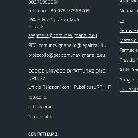
Asilo Ni
00079950564
Telefono:
+39 0761/7563208
Normattiv
Fax: +39 0761/7563204
te
E-mail:
Ferrovie 
Meteo di
PEC:
;
Farmacie
Presidio 
ADN Kro
CODICE UNIVOCO DI FATTURAZIONE :
UF19G7
Anagrafe
Ufficio Relazioni con il Pubblico (URP) - P
te - AN
rotocollo
Uffici e orari
Numeri utili
CONTATTI D.P.O.