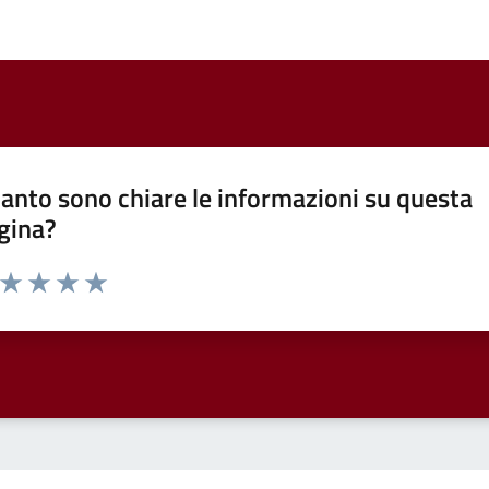
anto sono chiare le informazioni su questa
gina?
a da 1 a 5 stelle la pagina
ta 1 stelle su 5
Valuta 2 stelle su 5
Valuta 3 stelle su 5
Valuta 4 stelle su 5
Valuta 5 stelle su 5