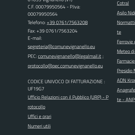
Cotral
C.F. 00079950564 - P.Iva:
Asilo Ni
00079950564
Telefono:
+39 0761/7563208
Normattiv
Fax: +39 0761/7563204
te
E-mail:
Ferrovie 
Meteo di
PEC:
;
Farmacie
Presidio 
ADN Kro
CODICE UNIVOCO DI FATTURAZIONE :
UF19G7
Anagrafe
Ufficio Relazioni con il Pubblico (URP) - P
te - AN
rotocollo
Uffici e orari
Numeri utili