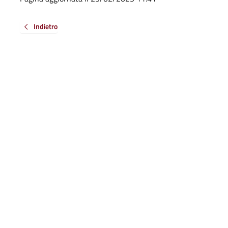
Indietro
anto sono chiare le informazioni su questa
gina?
a da 1 a 5 stelle la pagina
ta 1 stelle su 5
Valuta 2 stelle su 5
Valuta 3 stelle su 5
Valuta 4 stelle su 5
Valuta 5 stelle su 5