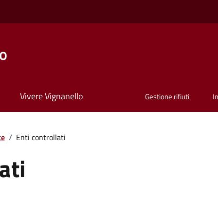
lo
Vivere Vignanello
Gestione rifiuti
I
te
/
Enti controllati
ati