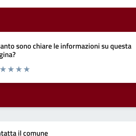
anto sono chiare le informazioni su questa
gina?
a da 1 a 5 stelle la pagina
ta 1 stelle su 5
Valuta 2 stelle su 5
Valuta 3 stelle su 5
Valuta 4 stelle su 5
Valuta 5 stelle su 5
tatta il comune