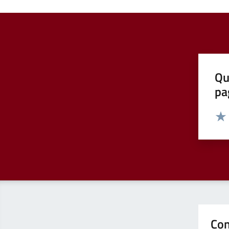
Qu
pa
Valut
Valu
Con