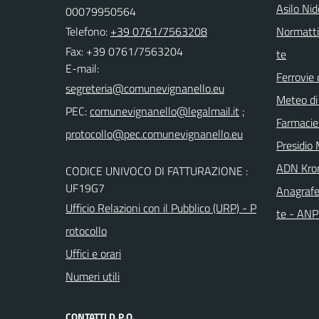
Asilo Ni
00079950564
Telefono:
+39 0761/7563208
Normattiv
Fax: +39 0761/7563204
te
E-mail:
Ferrovie 
Meteo di
PEC:
;
Farmacie
Presidio 
ADN Kro
CODICE UNIVOCO DI FATTURAZIONE :
UF19G7
Anagrafe
Ufficio Relazioni con il Pubblico (URP) - P
te - AN
rotocollo
Uffici e orari
Numeri utili
CONTATTI D.P.O.