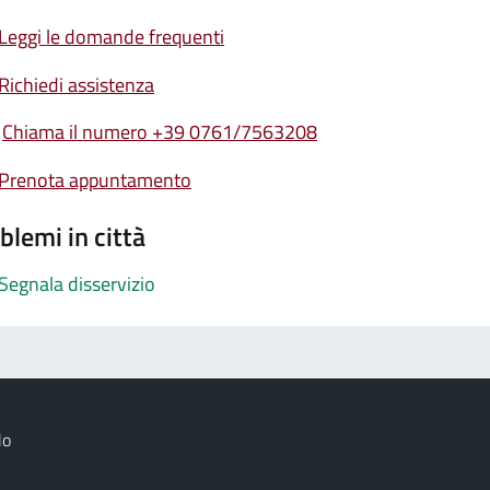
Leggi le domande frequenti
Richiedi assistenza
Chiama il numero +39 0761/7563208
Prenota appuntamento
blemi in città
Segnala disservizio
lo