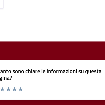
anto sono chiare le informazioni su questa
gina?
a da 1 a 5 stelle la pagina
ta 1 stelle su 5
Valuta 2 stelle su 5
Valuta 3 stelle su 5
Valuta 4 stelle su 5
Valuta 5 stelle su 5