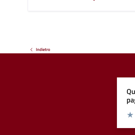
Indietro
Qu
pa
Valut
Valu