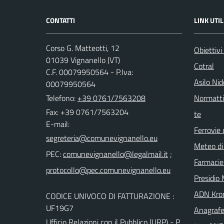
CONTATTI
LINK UTIL
Corso G. Matteotti, 12
Obiettivi
01039 Vignanello (VT)
Cotral
C.F. 00079950564 - P.Iva:
Asilo Ni
00079950564
Telefono:
+39 0761/7563208
Normattiv
Fax: +39 0761/7563204
te
E-mail:
Ferrovie 
Meteo di
PEC:
;
Farmacie
Presidio 
ADN Kro
CODICE UNIVOCO DI FATTURAZIONE :
UF19G7
Anagrafe
Ufficio Relazioni con il Pubblico (URP) - P