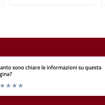
anto sono chiare le informazioni su questa
gina?
a da 1 a 5 stelle la pagina
ta 1 stelle su 5
Valuta 2 stelle su 5
Valuta 3 stelle su 5
Valuta 4 stelle su 5
Valuta 5 stelle su 5