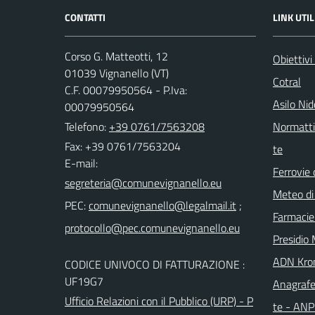
CONTATTI
LINK UTIL
Corso G. Matteotti, 12
Obiettivi
01039 Vignanello (VT)
Cotral
C.F. 00079950564 - P.Iva:
Asilo Ni
00079950564
Telefono:
+39 0761/7563208
Normattiv
Fax: +39 0761/7563204
te
E-mail:
Ferrovie 
Meteo di
PEC:
;
Farmacie
Presidio 
ADN Kro
CODICE UNIVOCO DI FATTURAZIONE :
UF19G7
Anagrafe
Ufficio Relazioni con il Pubblico (URP) - P
te - AN