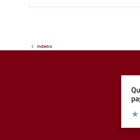
Indietro
Qu
pa
Valut
Valu