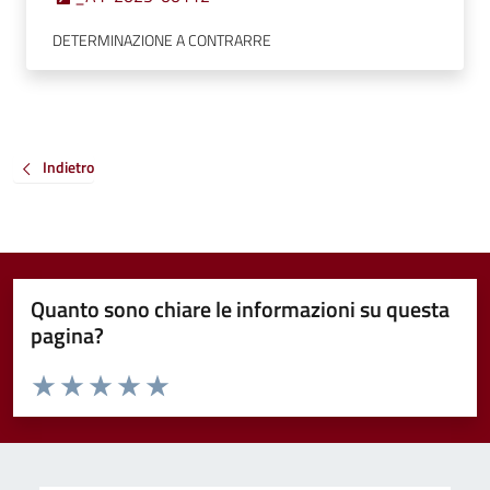
DETERMINAZIONE A CONTRARRE
Indietro
Quanto sono chiare le informazioni su questa
pagina?
Valuta da 1 a 5 stelle la pagina
Valuta 1 stelle su 5
Valuta 2 stelle su 5
Valuta 3 stelle su 5
Valuta 4 stelle su 5
Valuta 5 stelle su 5