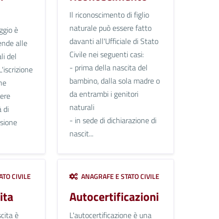
Il riconoscimento di figlio
naturale può essere fatto
ggio è
davanti all'Ufficiale di Stato
ende alle
Civile nei seguenti casi:
li del
- prima della nascita del
L'iscrizione
bambino, dalla sola madre o
ne
da entrambi i genitori
sere
naturali
 di
- in sede di dichiarazione di
asione
nascit...
TO CIVILE
ANAGRAFE E STATO CIVILE
ita
Autocertificazioni
cita è
L'autocertificazione è una