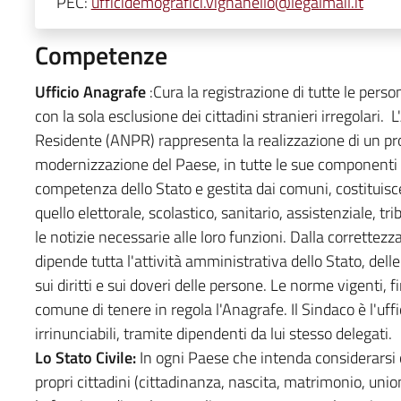
PEC:
ufficidemografici.vignanello@legalmail.it
Competenze
Ufficio Anagrafe
:Cura la registrazione di tutte le perso
con la sola esclusione dei cittadini stranieri irregolari
Residente (ANPR) rappresenta la realizzazione di un prog
modernizzazione del Paese, in tutte le sue componenti a
competenza dello Stato e gestita dai comuni, costituisce 
quello elettorale, scolastico, sanitario, assistenziale, tr
le notizie necessarie alle loro funzioni. Dalla correttez
dipende tutta l'attività amministrativa dello Stato, delle
sui diritti e sui doveri delle persone. Le norme vigenti, f
comune di tenere in regola l'Anagrafe. Il Sindaco è l'uff
irrinunciabili, tramite dipendenti da lui stesso delegati.
Lo Stato Civile:
In ogni Paese che intenda considerarsi c
propri cittadini (cittadinanza, nascita, matrimonio, unione