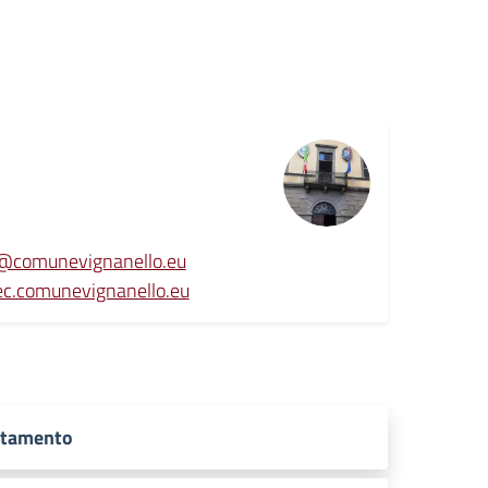
o@comunevignanello.eu
ec.comunevignanello.eu
ntamento