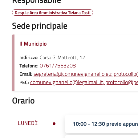
Resp.le Area Amministrativa Tiziana Tosti
Sede principale
Il Municipio
Indirizzo:
Corso G. Matteotti, 12
0761/7563208
Telefono:
segreteria@comunevignanello.eu; protocoll
Email:
comunevignanello@legalmail.it; protocollo@p
PEC:
Orario
LUNEDÌ
10:00 - 12:30 previo appu