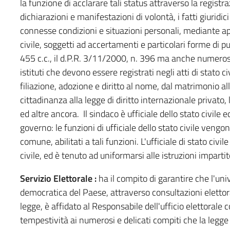
la funzione di acclarare tali status attraverso la registra
dichiarazioni e manifestazioni di volontà, i fatti giuridi
connesse condizioni e situazioni personali, mediante appos
civile, soggetti ad accertamenti e particolari forme di pu
455 c.c., il d.P.R. 3/11/2000, n. 396 ma anche numeros
istituti che devono essere registrati negli atti di stato civ
filiazione, adozione e diritto al nome, dal matrimonio alle
cittadinanza alla legge di diritto internazionale privato,
ed altre ancora. Il sindaco è ufficiale dello stato civile 
governo: le funzioni di ufficiale dello stato civile veng
comune, abilitati a tali funzioni. L'ufficiale di stato civi
civile, ed è tenuto ad uniformarsi alle istruzioni imparti
Servizio Elettorale :
ha il compito di garantire che l'unive
democratica del Paese, attraverso consultazioni elettora
legge, è affidato al Responsabile dell'ufficio elettoral
tempestività ai numerosi e delicati compiti che la legg