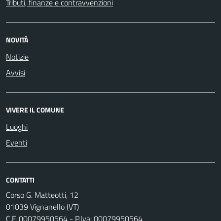
Tributi, finanze e contravvenzioni
NOVITÀ
Notizie
Avvisi
VIVERE IL COMUNE
Luoghi
Eventi
CONTATTI
Corso G. Matteotti, 12
01039 Vignanello (VT)
C.F. 00079950564 - P.Iva: 00079950564