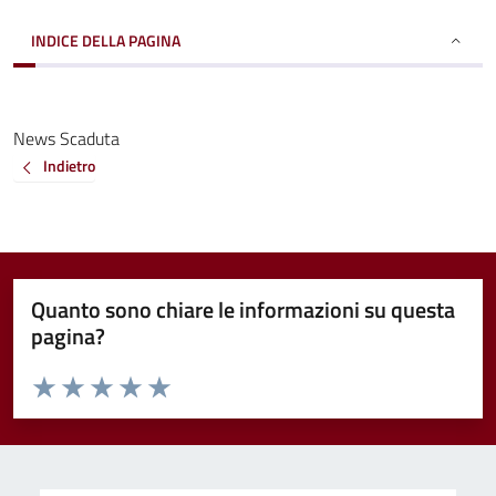
INDICE DELLA PAGINA
News Scaduta
Indietro
Quanto sono chiare le informazioni su questa
pagina?
Valuta da 1 a 5 stelle la pagina
Valuta 1 stelle su 5
Valuta 2 stelle su 5
Valuta 3 stelle su 5
Valuta 4 stelle su 5
Valuta 5 stelle su 5