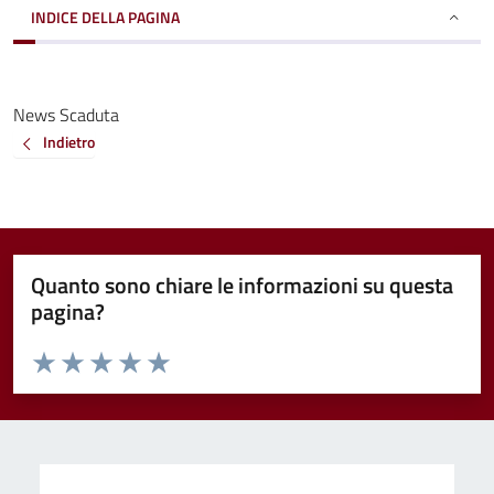
INDICE DELLA PAGINA
News Scaduta
Indietro
Quanto sono chiare le informazioni su questa
pagina?
Valuta da 1 a 5 stelle la pagina
Valuta 1 stelle su 5
Valuta 2 stelle su 5
Valuta 3 stelle su 5
Valuta 4 stelle su 5
Valuta 5 stelle su 5