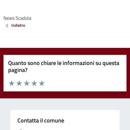
News Scaduta
Indietro
Quanto sono chiare le informazioni su questa
pagina?
Valuta da 1 a 5 stelle la pagina
Valuta 1 stelle su 5
Valuta 2 stelle su 5
Valuta 3 stelle su 5
Valuta 4 stelle su 5
Valuta 5 stelle su 5
Contatta il comune