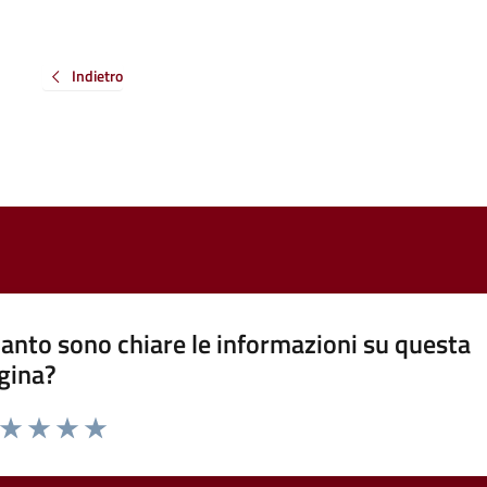
Indietro
anto sono chiare le informazioni su questa
gina?
a da 1 a 5 stelle la pagina
ta 1 stelle su 5
Valuta 2 stelle su 5
Valuta 3 stelle su 5
Valuta 4 stelle su 5
Valuta 5 stelle su 5