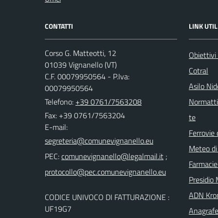
CONTATTI
LINK UTIL
Corso G. Matteotti, 12
Obiettivi
01039 Vignanello (VT)
Cotral
C.F. 00079950564 - P.Iva:
Asilo Ni
00079950564
Telefono:
+39 0761/7563208
Normattiv
Fax: +39 0761/7563204
te
E-mail:
Ferrovie 
Meteo di
PEC:
;
Farmacie
Presidio 
ADN Kro
CODICE UNIVOCO DI FATTURAZIONE :
UF19G7
Anagrafe