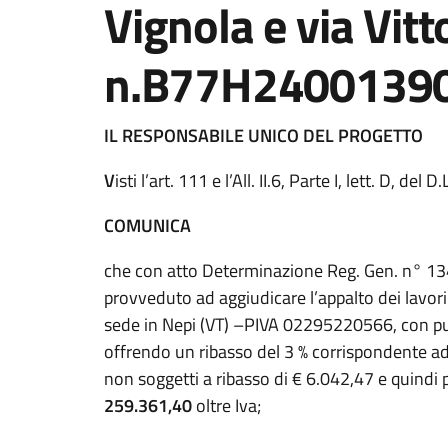
Vignola e via Vitt
n.B77H2400139
IL RESPONSABILE UNICO DEL PROGETTO
V
isti l’art. 111 e l’All. II.6, Parte I, lett. D, d
COMUNICA
che con atto Determinazione Reg. Gen. n° 13
provveduto ad aggiudicare l’appalto dei lavori 
sede in Nepi (VT) –PIVA 02295220566, con pu
offrendo un ribasso del 3 % corrispondente ad
non soggetti a ribasso di € 6.042,47 e quindi
259.361,40
oltre Iva;