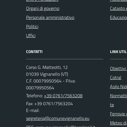
Organi di governo
Catasto e
Personale amministrativo
Educazio
Politici
Uffici
CONTATTI
LINK UTIL
Corso G. Matteotti, 12
Obiettivi
01039 Vignanello (VT)
Cotral
C.F. 00079950564 - P.Iva:
Asilo Ni
00079950564
Telefono:
+39 0761/7563208
Normattiv
Fax: +39 0761/7563204
te
E-mail:
Ferrovie 
Meteo di