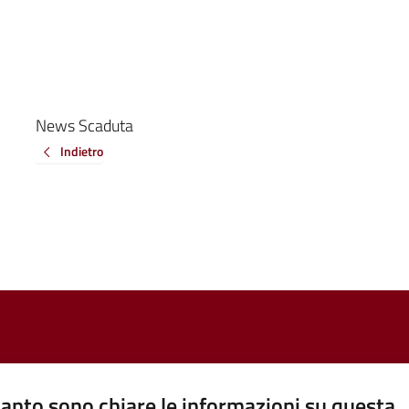
News Scaduta
Indietro
anto sono chiare le informazioni su questa