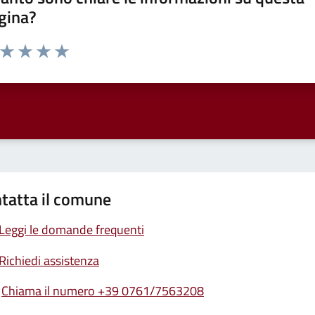
gina?
a da 1 a 5 stelle la pagina
ta 1 stelle su 5
Valuta 2 stelle su 5
Valuta 3 stelle su 5
Valuta 4 stelle su 5
Valuta 5 stelle su 5
tatta il comune
Leggi le domande frequenti
Richiedi assistenza
Chiama il numero +39 0761/7563208