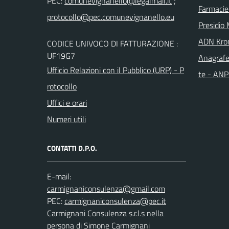
PEC:
;
Farmacie
Presidio 
ADN Kro
CODICE UNIVOCO DI FATTURAZIONE :
UF19G7
Anagrafe
Ufficio Relazioni con il Pubblico (URP) - P
te - AN
rotocollo
Uffici e orari
Numeri utili
CONTATTI D.P.O.
E-mail:
PEC:
Carmignani Consulenza s.r.l.s nella
persona di Simone Carmignani