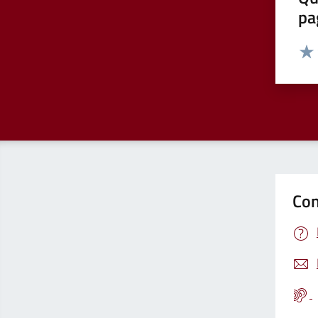
pa
Valut
Valu
Con